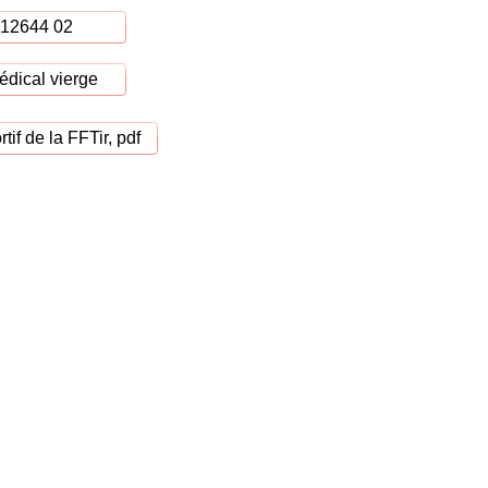
°12644 02
médical vierge
tif de la FFTir, pdf