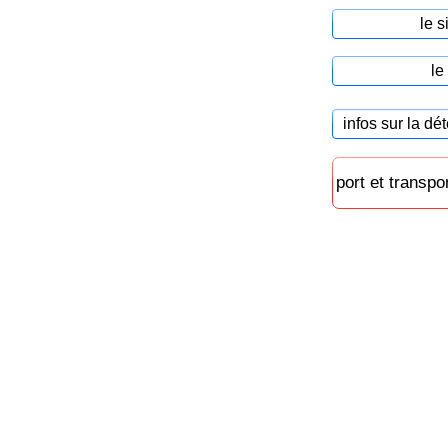
le s
le
infos sur la dé
port et transp