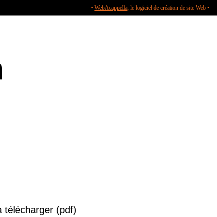
•
WebAcappella
, le logiciel de création de site Web •
n
 télécharger (pdf)