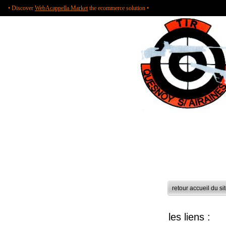
• Discover
WebAcappella Market
the ecommerce solution •
Tir
Lien
retour accueil du si
les liens :